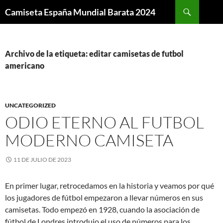
Buscar
Camiseta España Mundial Barata 2024
SALTAR
AL
CONTENIDO
Archivo de la etiqueta: editar camisetas de futbol
americano
UNCATEGORIZED
ODIO ETERNO AL FUTBOL
MODERNO CAMISETA
11 DE JULIO DE 2023
En primer lugar, retrocedamos en la historia y veamos por qué
los jugadores de fútbol empezaron a llevar números en sus
camisetas. Todo empezó en 1928, cuando la asociación de
fútbol de Londres introdujo el uso de números para los