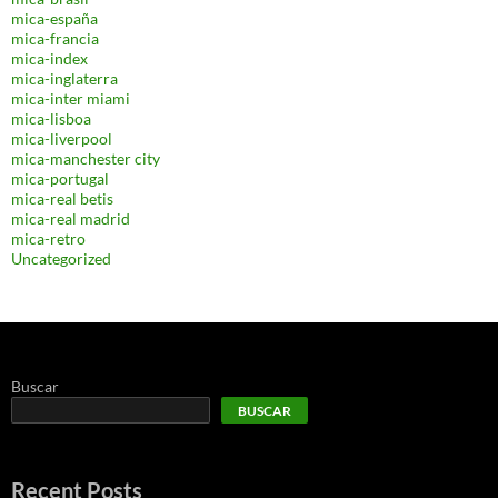
mica-españa
mica-francia
mica-index
mica-inglaterra
mica-inter miami
mica-lisboa
mica-liverpool
mica-manchester city
mica-portugal
mica-real betis
mica-real madrid
mica-retro
Uncategorized
Buscar
BUSCAR
Recent Posts