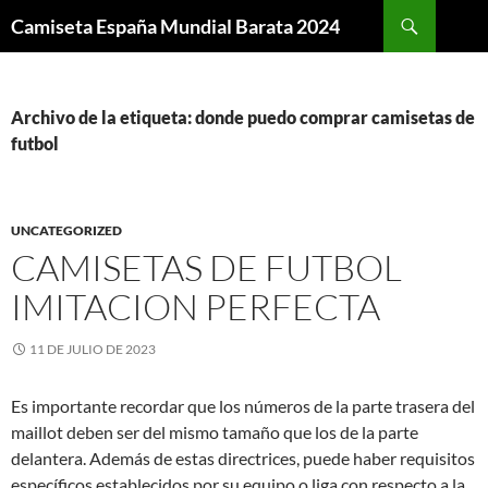
Buscar
Camiseta España Mundial Barata 2024
SALTAR
AL
CONTENIDO
Archivo de la etiqueta: donde puedo comprar camisetas de
futbol
UNCATEGORIZED
CAMISETAS DE FUTBOL
IMITACION PERFECTA
11 DE JULIO DE 2023
Es importante recordar que los números de la parte trasera del
maillot deben ser del mismo tamaño que los de la parte
delantera. Además de estas directrices, puede haber requisitos
específicos establecidos por su equipo o liga con respecto a la