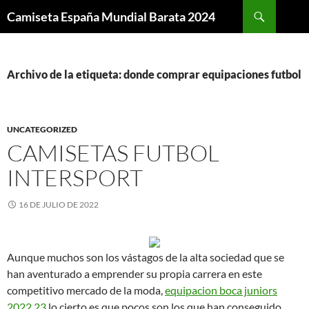
Buscar
Camiseta España Mundial Barata 2024
SALTAR
AL
CONTENIDO
Archivo de la etiqueta: donde comprar equipaciones futbol
UNCATEGORIZED
CAMISETAS FUTBOL
INTERSPORT
16 DE JULIO DE 2022
Aunque muchos son los vástagos de la alta sociedad que se
han aventurado a emprender su propia carrera en este
competitivo mercado de la moda,
equipacion boca juniors
2022 23
lo cierto es que pocos son los que han conseguido