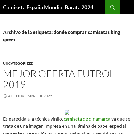
Buscar
Camiseta España Mundial Barata 2024
SALTAR
AL
CONTENIDO
Archivo de la etiqueta: donde comprar camisetas king
queen
UNCATEGORIZED
MEJOR OFERTA FUTBOL
2019
4 DE NOVIEMBRE DE 2022
Es parecida a la técnica vinilo,
camiseta de dinamarca
ya que se
trata de una imagen impresa en una lámina de papel especial
para este proceso. Para conseguir el acabado, se utiliza una