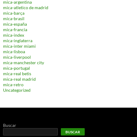
mica-argentina
mica-atletico de madrid
mica-barça
mica-brasil
mica-españa
mica-francia
mica-index
mica-inglaterra
mica-inter miami
mica-lisboa
mica-liverpool
mica-manchester city
mica-portugal
mica-real betis
mica-real madrid
mica-retro
Uncategorized
Buscar
BUSCAR