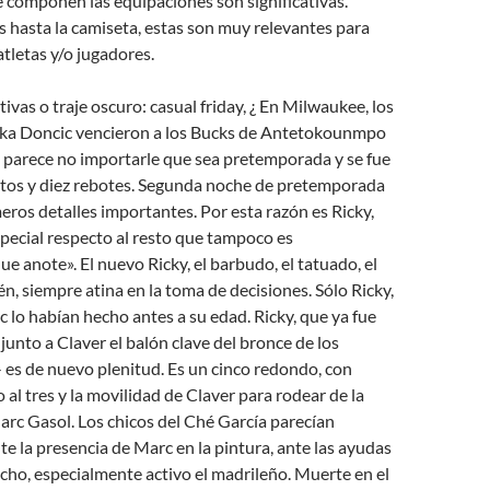
e componen las equipaciones son significativas.
 hasta la camiseta, estas son muy relevantes para
atletas y/o jugadores.
ivas o traje oscuro: casual friday, ¿ En Milwaukee, los
ka Doncic vencieron a los Bucks de Antetokounmpo
 parece no importarle que sea pretemporada y se fue
ntos y diez rebotes. Segunda noche de pretemporada
eros detalles importantes. Por esta razón es Ricky,
pecial respecto al resto que tampoco es
ue anote». El nuevo Ricky, el barbudo, el tatuado, el
n, siempre atina en la toma de decisiones. Sólo Ricky,
 lo habían hecho antes a su edad. Ricky, que ya fue
junto a Claver el balón clave del bronce de los
es de nuevo plenitud. Es un cinco redondo, con
al tres y la movilidad de Claver para rodear de la
rc Gasol. Los chicos del Ché García parecían
te la presencia de Marc en la pintura, ante las ayudas
cho, especialmente activo el madrileño. Muerte en el