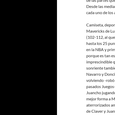
de las partes qu
Desde las medias
cada uno de los 
Camiseta, deport
Mavericks de Lu
(102-112, al que
hasta los 25 pu
en la NBA y prim
porque es tan es
imprescindible q
sonriente tambié
Navarro y Doncic
volviendo -robó 
pasados Juegos- 
Juancho jugando 
mejor forma a Ma
aterrorizados an
de Claver y Juan