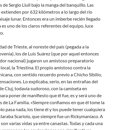
s de Sergio Llull bajo la manga del banquillo. Las
e extienden por 632 kilómetros a lo largo del rio
aisaje lunar. Entonces era un imberbe recién llegado
 es uno de los claros referentes del equipo, luce
o.
udad de Trieste, al noreste del país (pegada a la
ovenia), los de Luis Suárez (que por aquel entonces
ador nacional) jugaron un amistoso preparatorio
local, la Triestina. El propio amistoso contra la
cana, con sentido recuerdo previo a Chicho Sibilio,
ensaciones. Lo explicaba, serio, en las entrañas del
de Cluj, todavía sudoroso, con la camiseta en
 para poner de manifiesto que él fue, es y será uno de
 de La Familia. «Siempre confiamos en que él tome la
No pasa nada, los tiene él y los puede tener cualquiera
claraba Scariolo, que siempre fue un Rickymaníaco. A
 son varias vidas ya entre canastas. Todas y cada una