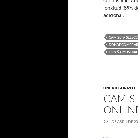
su consumo. Cóm
longitud (89% d
adicional.
CAMISETA SELEC
DONDE COMPRAR 
ESPAÑA MUNDIAL 
UNCATEGORIZED
CAMIS
ONLIN
1 DE ABRIL DE 2