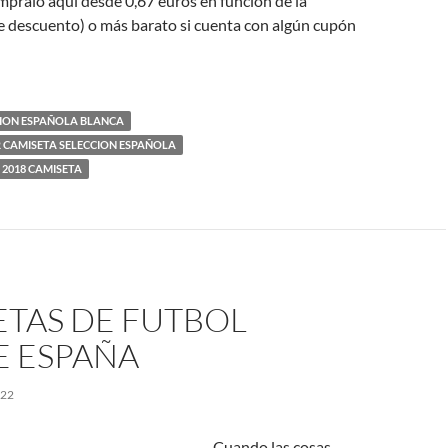
pralo aquí desde 0,67 euros en función de la
e descuento) o más barato si cuenta con algún cupón
CION ESPAÑOLA BLANCA
CAMISETA SELECCION ESPAÑOLA
2018 CAMISETA
ETAS DE FUTBOL
E ESPAÑA
022
Cuando las cosas