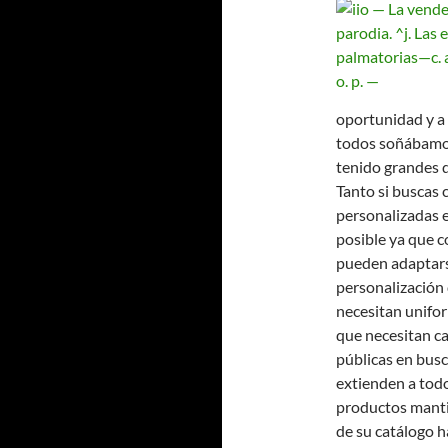
oportunidad y a
todos soñábamo
tenido grandes 
Tanto si buscas 
personalizadas 
posible ya que c
pueden adaptarse
personalización
necesitan unifor
que necesitan ca
públicas en busc
extienden a todo
productos mantie
de su catálogo h