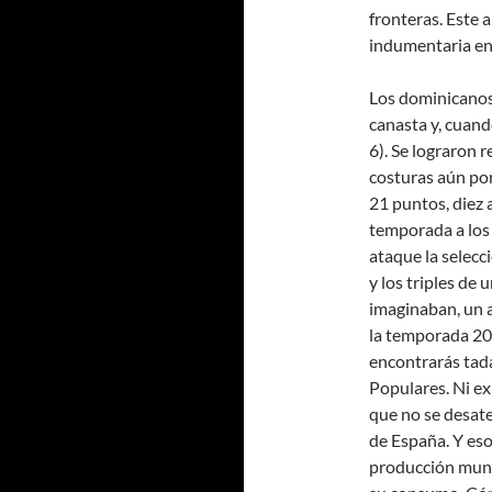
fronteras. Este 
indumentaria en
Los dominicanos
canasta y, cuand
6). Se lograron 
costuras aún por
21 puntos, diez 
temporada a los 
ataque la selecci
y los triples de
imaginaban, un 
la temporada 20
encontrarás tad
Populares. Ni ex
que no se desate
de España. Y eso
producción mundi