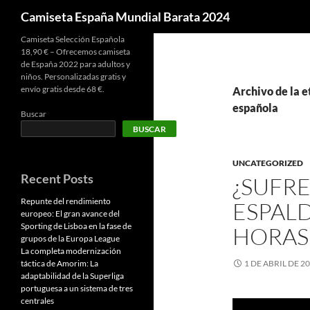
Buscar
Camiseta España Mundial Barata 2024
Camiseta Selección Española
18,90 € – Ofrecemos camiseta
de España 2022 para adultos y
niños. Personalizadas gratis y
envío gratis desde 68 €.
Archivo de la 
española
Buscar
BUSCAR
UNCATEGORIZED
Recent Posts
¿SUFR
Repunte del rendimiento
ESPAL
europeo: El gran avance del
Sporting de Lisboa en la fase de
HORAS
grupos de la Europa League
La completa modernización
táctica de Amorim: La
1 DE ABRIL DE 2
adaptabilidad de la Superliga
portuguesa a un sistema de tres
centrales