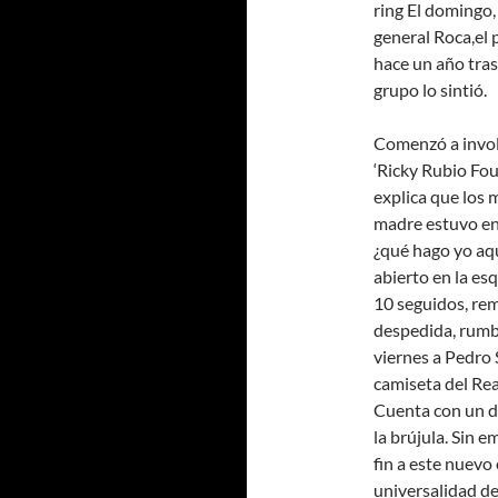
ring El domingo, 
general Roca,el 
hace un año tras
grupo lo sintió.
Comenzó a involu
‘Ricky Rubio Fou
explica que los
madre estuvo en 
¿qué hago yo aqu
abierto en la es
10 seguidos, rem
despedida, rumbo
viernes a Pedro 
camiseta del Re
Cuenta con un di
la brújula. Sin 
fin a este nuevo
universalidad de