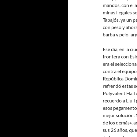
mandos, con el a
minas ilegales s
Tapajós, ya un p
con peso y ahora
barba y pelo larg
Ese día, en la ci
frontera con Esl
era el seleccion
contra el equipo 
República Domini
refrendó estas s
Polyvalent Hall 
recuerdo a Llull
esos pegamentos
mejor solución. 
de los demás», a
sus 26 años, que