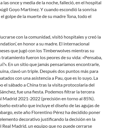
a las once y media de la noche, falleció, en el hospital
púgil Goyo Martínez. Y cuando escondió la sonrisa
 el golpe de la muerte de su madre Tona, todo el
crarse con la comunidad, visitó hospitales y creó la
ndation’, en honor a su madre. El internacional
 meses que jugó con los Timberwolves mientras su
tratamiento fueron los peores de su vida: «Pensaba,
í?». En un sitio que jamás pensaríamos encontrarle,
quina, clavó un triple. Después dos puntos más para
atados con una asistencia a Pau, que es lo suyo. La
 el sábado a China tras la visita protocolaria del
Sánchez, fue una fiesta. Podemos filtrar la tercera
al Madrid 2021-2022 (precisión en torno al 85%).
seño extraño que incluye el diseño de las agujas de
embargo, este año Florentino Pérez ha decidido poner
 elemento decorativo justificando la decisión en la
l Real Madrid, un equipo que no puede cerrarse