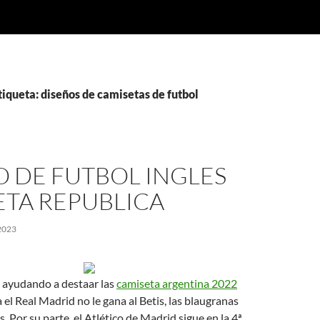
tiqueta: diseños de camisetas de futbol
 DE FUTBOL INGLES
ETA REPUBLICA
2023
á ayudando a destaar las
camiseta argentina 2022
 el Real Madrid no le gana al Betis, las blaugranas
 Por su parte, el Atlético de Madrid sigue en la 4ª