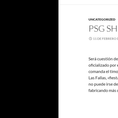
UNCATEGORIZED
PSG S
11 DE FEBRERO 
Será cuestión de
oficializado por
comanda el timon
Las Fallas, «fie
no puede irse de
fabricando más 