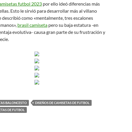
amisetas futbol 2023
por ello ideó diferencias más
llas. Esto le sirvió para desarrollar más al villano
ue describió como «mentalmente, tres escalones
umanos»,
brasil camiseta
pero su baja estatura -en
entaja evolutiva- causa gran parte de su frustración y
ecie.
TAS BALONCESTO
DISEÑOS DE CAMISETAS DE FUTBOL
ETAS DE FUTBOL