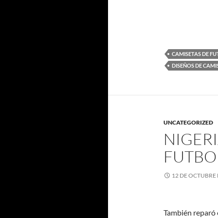
CAMISETAS DE F
DISEÑOS DE CAMI
UNCATEGORIZED
NIGERI
FUTBO
12 DE OCTUBRE 
También reparó e