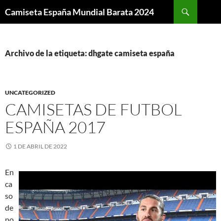
Buscar
Camiseta España Mundial Barata 2024
SALTAR
AL
CONTENIDO
Archivo de la etiqueta: dhgate camiseta españa
UNCATEGORIZED
CAMISETAS DE FUTBOL
ESPAÑA 2017
1 DE ABRIL DE 2022
En
ca
so
de
no