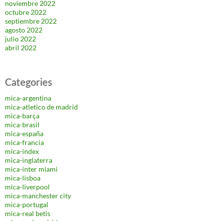
noviembre 2022
octubre 2022
septiembre 2022
agosto 2022
julio 2022
abril 2022
Categories
mica-argentina
mica-atletico de madrid
mica-barça
mica-brasil
mica-españa
mica-francia
mica-index
mica-inglaterra
mica-inter miami
mica-lisboa
mica-liverpool
mica-manchester city
mica-portugal
mica-real betis