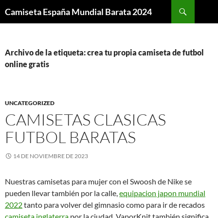
Buscar
Camiseta España Mundial Barata 2024
SALTAR
AL
CONTENIDO
Archivo de la etiqueta: crea tu propia camiseta de futbol
online gratis
UNCATEGORIZED
CAMISETAS CLASICAS
FUTBOL BARATAS
14 DE NOVIEMBRE DE 2023
Nuestras camisetas para mujer con el Swoosh de Nike se
pueden llevar también por la calle,
equipacion japon mundial
2022
tanto para volver del gimnasio como para ir de recados
camiseta inglaterra
por la ciudad. VaporKnit también significa