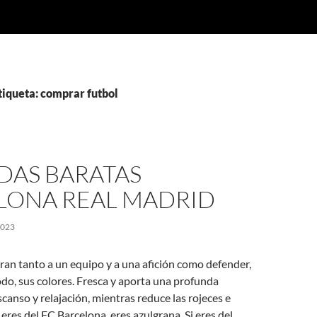
tiqueta: comprar futbol
DAS BARATAS
LONA REAL MADRID
2023
an tanto a un equipo y a una afición como defender,
do, sus colores. Fresca y aporta una profunda
canso y relajación, mientras reduce las rojeces e
Si eres del FC Barcelona, eres azulgrana. Si eres del