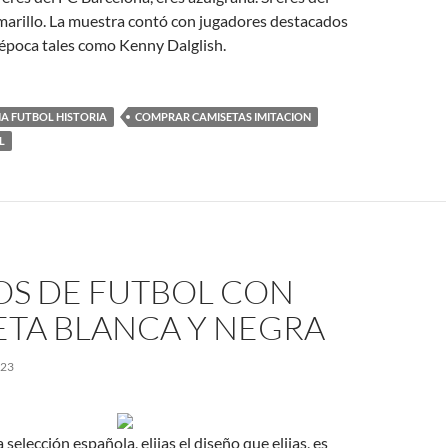
marillo. La muestra contó con jugadores destacados
a época tales como Kenny Dalglish.
A FUTBOL HISTORIA
COMPRAR CAMISETAS IMITACION
L
OS DE FUTBOL CON
ETA BLANCA Y NEGRA
023
 selección española, elijas el diseño que elijas, es