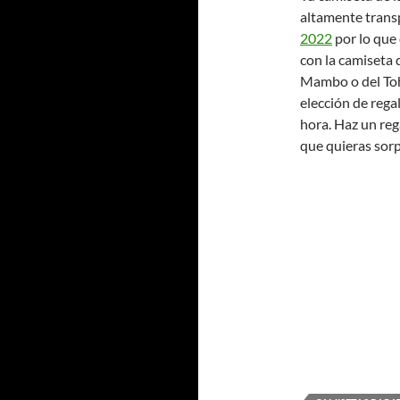
altamente transp
2022
por lo que 
con la camiseta
Mambo o del Toh
elección de rega
hora. Haz un reg
que quieras sor