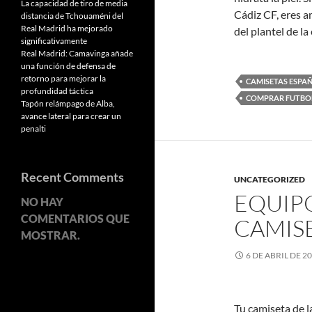
La capacidad de tiro de media
Cádiz CF, eres a
distancia de Tchouaméni del
Real Madrid ha mejorado
del plantel de l
significativamente
Real Madrid: Camavinga añade
una función de defensa de
retorno para mejorar la
CAMISETAS ESPAÑ
profundidad táctica
COMPRAR FUTBO
Tapón relámpago de Alba,
avance lateral para crear un
penalti
Recent Comments
UNCATEGORIZED
EQUIP
NO HAY
COMENTARIOS QUE
CAMIS
MOSTRAR.
6 DE ABRIL DE 2
Tu camiseta de la