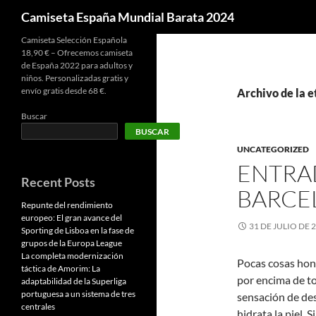
Buscar
Camiseta España Mundial Barata 2024
Camiseta Selección Española
18,90 € – Ofrecemos camiseta
de España 2022 para adultos y
niños. Personalizadas gratis y
envío gratis desde 68 €.
Archivo de la e
Buscar
BUSCAR
UNCATEGORIZED
ENTRA
Recent Posts
BARCE
Repunte del rendimiento
europeo: El gran avance del
31 DE JULIO DE 
Sporting de Lisboa en la fase de
grupos de la Europa League
La completa modernización
Pocas cosas honr
táctica de Amorim: La
por encima de to
adaptabilidad de la Superliga
portuguesa a un sistema de tres
sensación de des
centrales
hidrata la piel. 