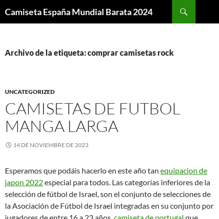
Buscar
Camiseta España Mundial Barata 2024
SALTAR
AL
CONTENIDO
Archivo de la etiqueta: comprar camisetas rock
UNCATEGORIZED
CAMISETAS DE FUTBOL
MANGA LARGA
14 DE NOVIEMBRE DE 2023
Esperamos que podáis hacerlo en este año tan
equipacion de
japon 2022
especial para todos. Las categorías inferiores de la
selección de fútbol de Israel, son el conjunto de selecciones de
la Asociación de Fútbol de Israel integradas en su conjunto por
jugadores de entre 16 a 23 años,
camiseta de portugal
que