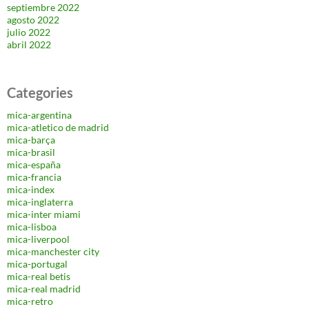
septiembre 2022
agosto 2022
julio 2022
abril 2022
Categories
mica-argentina
mica-atletico de madrid
mica-barça
mica-brasil
mica-españa
mica-francia
mica-index
mica-inglaterra
mica-inter miami
mica-lisboa
mica-liverpool
mica-manchester city
mica-portugal
mica-real betis
mica-real madrid
mica-retro