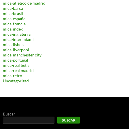
mica-atletico de madrid
mica-barça
mica-brasil
mica-españa
mica-francia
mica-index
mica-inglaterra
mica-inter miami
mica-lisboa
mica-liverpool
mica-manchester city
mica-portugal
mica-real betis
mica-real madrid
mica-retro
Uncategorized
Buscar
BUSCAR