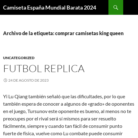
Buscar
Camiseta España Mundial Barata 2024
SALTAR
AL
CONTENIDO
Archivo de la etiqueta: comprar camisetas king queen
UNCATEGORIZED
FUTBOL REPLICA
24 DE AGOSTO DE 2023
Yi Lu Qiang también señaló que las dificultades, por lo que
también espera de conocer a algunos de «grado» de oponentes
en el juego, Tursunov este oponente es bueno, al menos no te
preocupes por el rival será sí mismos para ser resuelto
fácilmente, siempre y cuando tan fácil de consumir punto
fuerte de física, vuelve como Lu combate puede consumir