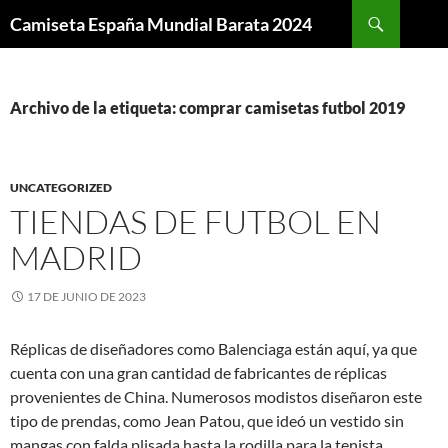
Buscar
Camiseta España Mundial Barata 2024
SALTAR
AL
CONTENIDO
Archivo de la etiqueta: comprar camisetas futbol 2019
UNCATEGORIZED
TIENDAS DE FUTBOL EN
MADRID
17 DE JUNIO DE 2023
Réplicas de diseñadores como Balenciaga están aquí, ya que
cuenta con una gran cantidad de fabricantes de réplicas
provenientes de China. Numerosos modistos diseñaron este
tipo de prendas, como Jean Patou, que ideó un vestido sin
mangas con falda plisada hasta la rodilla para la tenista