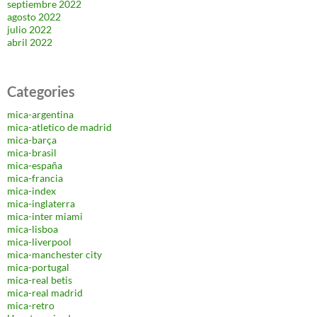
septiembre 2022
agosto 2022
julio 2022
abril 2022
Categories
mica-argentina
mica-atletico de madrid
mica-barça
mica-brasil
mica-españa
mica-francia
mica-index
mica-inglaterra
mica-inter miami
mica-lisboa
mica-liverpool
mica-manchester city
mica-portugal
mica-real betis
mica-real madrid
mica-retro