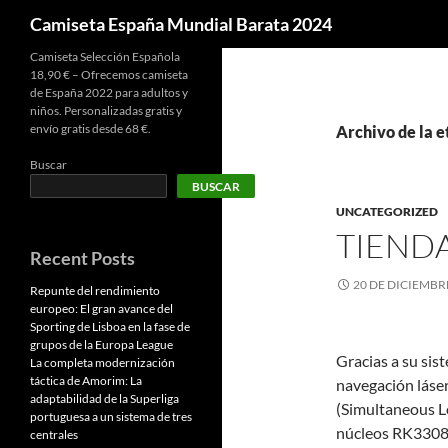
Buscar
Camiseta España Mundial Barata 2024
Camiseta Selección Española
18,90 € – Ofrecemos camiseta
de España 2022 para adultos y
niños. Personalizadas gratis y
envío gratis desde 68 €.
Archivo de la e
Buscar
BUSCAR
UNCATEGORIZED
TIEND
Recent Posts
20 DE DICIEMBR
Repunte del rendimiento
europeo: El gran avance del
Sporting de Lisboa en la fase de
grupos de la Europa League
Gracias a su sis
La completa modernización
táctica de Amorim: La
navegación láser
adaptabilidad de la Superliga
(Simultaneous Lo
portuguesa a un sistema de tres
núcleos RK3308, 
centrales