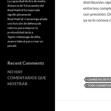
La capacidad de tiro de media
distribución rá
distancia de Tchouaméni del
entornos comple
Real Madrid ha mejorado
con precisión. D
significativamente
Real Madrid: Camavinga añade
ya se lo conoce 
una función de defensa de
retorno para mejorar la
profundidad táctica
Tapón relámpago de Alba,
avance lateral para crear un
penalti
Recent Comments
NO HAY
COMENTARIOS QUE
CAMISETAS DE FU
MOSTRAR.
TODO CAMISETAS