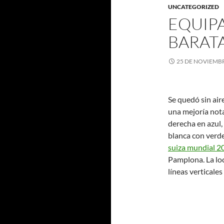
UNCATEGORIZED
EQUIP
BARAT
25 DE NOVIEMBR
Se quedó sin air
una mejoría nota
derecha en azul, 
blanca con verd
suiza mundial 2
Pamplona. La loc
líneas verticales