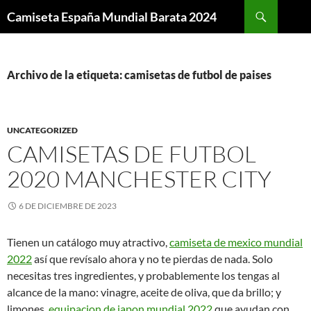
Buscar
Camiseta España Mundial Barata 2024
SALTAR
AL
CONTENIDO
Archivo de la etiqueta: camisetas de futbol de paises
UNCATEGORIZED
CAMISETAS DE FUTBOL
2020 MANCHESTER CITY
6 DE DICIEMBRE DE 2023
Tienen un catálogo muy atractivo,
camiseta de mexico mundial
2022
así que revísalo ahora y no te pierdas de nada. Solo
necesitas tres ingredientes, y probablemente los tengas al
alcance de la mano: vinagre, aceite de oliva, que da brillo; y
limones,
equipacion de japon mundial 2022
que ayudan con