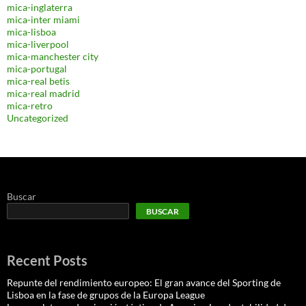
mica-inglaterra
mica-inter miami
mica-lisboa
mica-liverpool
mica-manchester city
mica-portugal
mica-real betis
mica-real madrid
mica-retro
Uncategorized
Buscar
BUSCAR
Recent Posts
Repunte del rendimiento europeo: El gran avance del Sporting de
Lisboa en la fase de grupos de la Europa League