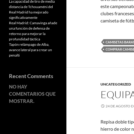
La capacidad de tiro de media
este campeonat
distancia de Tchouaméni del
Real Madrid ha mejorado
clubes franceses
significativamente
camiseta de fútb
Real Madrid: Camavinga añade
una función de defensa de
retorno para mejorar la
profundidad táctica
CAMISETAS BARA
Tapón relámpago de Alba,
COMPRAR CAMIS
avance lateral para crear un
penalti
Recent Comments
UNCATEGORIZED
NO HAY
EQUIPA
COMENTARIOS QUE
MOSTRAR.
24 DE AGOSTO D
Repisa doble ti
hierro de color 