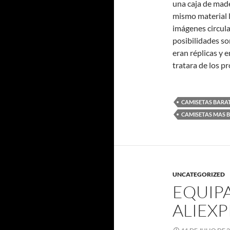
una caja de made
mismo material l
imágenes circula
posibilidades s
eran réplicas y 
tratara de los p
CAMISETAS BARAT
CAMISETAS MAS 
UNCATEGORIZED
EQUIP
ALIEXP