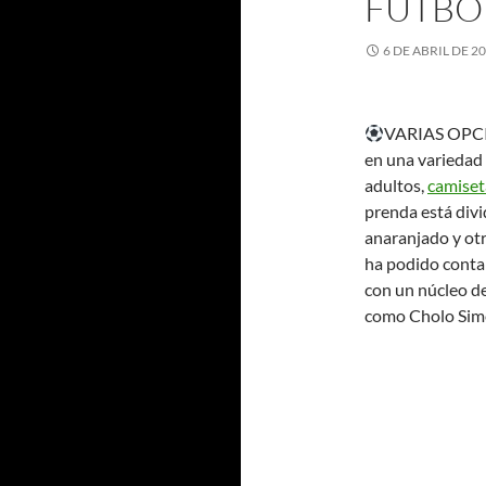
FUTBO
6 DE ABRIL DE 2
VARIAS OPCIO
en una variedad
adultos,
camiset
prenda está divi
anaranjado y otr
ha podido contar
con un núcleo de 
como Cholo Simeo