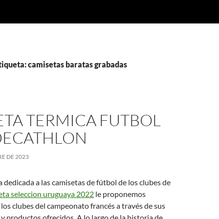
tiqueta: camisetas baratas grabadas
ETA TERMICA FUTBOL
DECATHLON
RE DE 2023
a dedicada a las camisetas de fútbol de los clubes de
eta seleccion uruguaya 2022
le proponemos
los clubes del campeonato francés a través de sus
y productos ofrecidos. A lo largo de la historia de