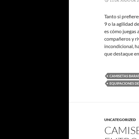
11 DE JULIO DE 
Tanto si prefier
9 o la agilidad 
es cómo juegas a
compañeros y riv
incondicional, h
que destaque en
CAMISETAS BARA
EQUIPACIONES DE
UNCATEGORIZED
CAMISE