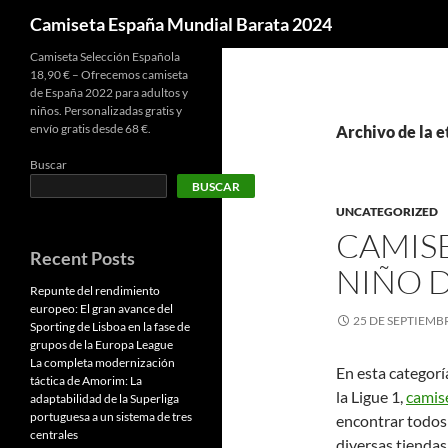
Buscar
Camiseta España Mundial Barata 2024
Camiseta Selección Española
18,90 € – Ofrecemos camiseta
de España 2022 para adultos y
niños. Personalizadas gratis y
envío gratis desde 68 €.
Archivo de la e
Buscar
BUSCAR
UNCATEGORIZED
CAMIS
Recent Posts
NIÑO 
Repunte del rendimiento
europeo: El gran avance del
25 DE SEPTIEMB
Sporting de Lisboa en la fase de
grupos de la Europa League
La completa modernización
En esta categorí
táctica de Amorim: La
la Ligue 1,
camis
adaptabilidad de la Superliga
portuguesa a un sistema de tres
encontrar todos 
centrales
diversas tiendas 