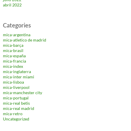
abril 2022
Categories
mica-argentina
mica-atletico de madrid
mica-barça
mica-brasil
mica-españa
mica-francia
mica-index
mica-inglaterra
mica-inter miami
mica-lisboa
mica-liverpool
mica-manchester city
mica-portugal
mica-real betis
mica-real madrid
mica-retro
Uncategorized