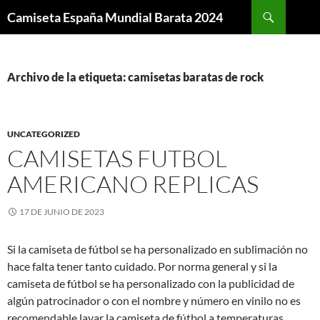
Buscar
Camiseta España Mundial Barata 2024
SALTAR
AL
CONTENIDO
Archivo de la etiqueta: camisetas baratas de rock
UNCATEGORIZED
CAMISETAS FUTBOL
AMERICANO REPLICAS
17 DE JUNIO DE 2023
Si la camiseta de fútbol se ha personalizado en sublimación no
hace falta tener tanto cuidado. Por norma general y si la
camiseta de fútbol se ha personalizado con la publicidad de
algún patrocinador o con el nombre y número en vinilo no es
recomendable lavar la camiseta de fútbol a temperaturas