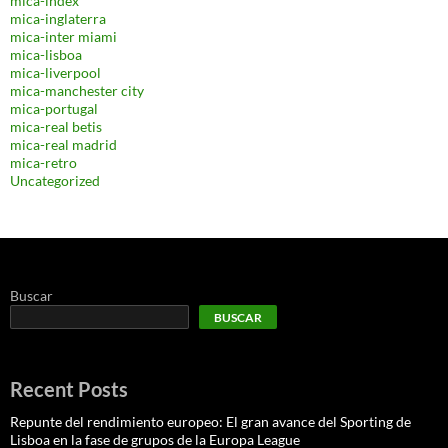
mica-index
mica-inglaterra
mica-inter miami
mica-lisboa
mica-liverpool
mica-manchester city
mica-portugal
mica-real betis
mica-real madrid
mica-retro
Uncategorized
Buscar
BUSCAR
Recent Posts
Repunte del rendimiento europeo: El gran avance del Sporting de
Lisboa en la fase de grupos de la Europa League