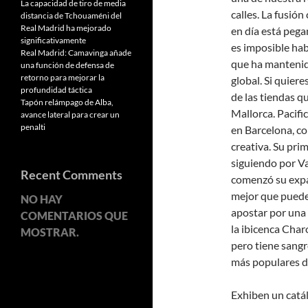
La capacidad de tiro de media
calles. La fusió
distancia de Tchouaméni del
Real Madrid ha mejorado
en día está pega
significativamente
es imposible hab
Real Madrid: Camavinga añade
que ha mantenid
una función de defensa de
retorno para mejorar la
global. Si quier
profundidad táctica
de las tiendas q
Tapón relámpago de Alba,
Mallorca. Pacifi
avance lateral para crear un
penalti
en Barcelona, co
creativa. Su pri
siguiendo por Va
Recent Comments
comenzó su expa
mejor que puede
NO HAY
apostar por una 
COMENTARIOS QUE
la ibicenca Char
MOSTRAR.
pero tiene sangr
más populares 
Exhiben un catál