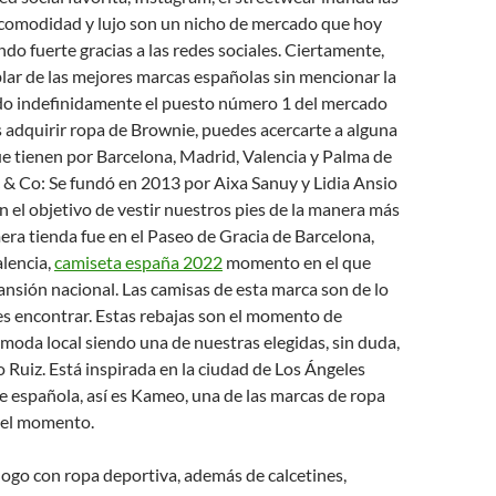
n comodidad y lujo son un nicho de mercado que hoy
ndo fuerte gracias a las redes sociales. Ciertamente,
lar de las mejores marcas españolas sin mencionar la
o indefinidamente el puesto número 1 del mercado
es adquirir ropa de Brownie, puedes acercarte a alguna
ue tienen por Barcelona, Madrid, Valencia y Palma de
c & Co: Se fundó en 2013 por Aixa Sanuy y Lidia Ansio
n el objetivo de vestir nuestros pies de la manera más
mera tienda fue en el Paseo de Gracia de Barcelona,
lencia,
camiseta españa 2022
momento en el que
nsión nacional. Las camisas de esta marca son de lo
s encontrar. Estas rebajas son el momento de
moda local siendo una de nuestras elegidas, sin duda,
o Ruiz. Está inspirada en la ciudad de Los Ángeles
e española, así es Kameo, una de las marcas de ropa
del momento.
ogo con ropa deportiva, además de calcetines,