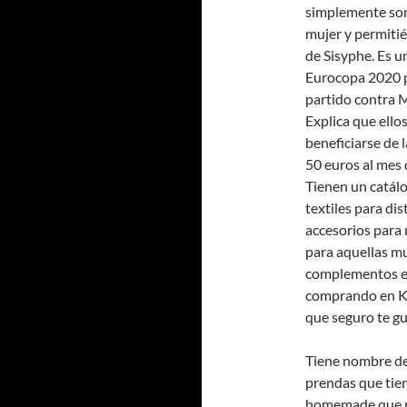
simplemente son
mujer y permiti
de Sisyphe. Es u
Eurocopa 2020 p
partido contra M
Explica que ell
beneficiarse de 
50 euros al mes 
Tienen un catál
textiles para di
accesorios para
para aquellas mu
complementos en
comprando en Kam
que seguro te gu
Tiene nombre de 
prendas que tie
homemade que na