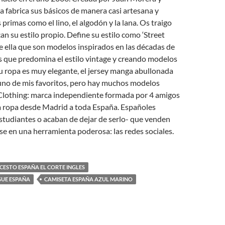
 fabrica sus básicos de manera casi artesana y
primas como el lino, el algodón y la lana. Os traigo
n su estilo propio. Define su estilo como ‘Street
e ella que son modelos inspirados en las décadas de
os que predomina el estilo vintage y creando modelos
u ropa es muy elegante, el jersey manga abullonada
 uno de mis favoritos, pero hay muchos modelos
 Clothing: marca independiente formada por 4 amigos
a ropa desde Madrid a toda España. Españoles
studiantes o acaban de dejar de serlo- que venden
 en una herramienta poderosa: las redes sociales.
ESTO ESPAÑA EL CORTE INGLES
GUE ESPAÑA
CAMISETA ESPAÑA AZUL MARINO