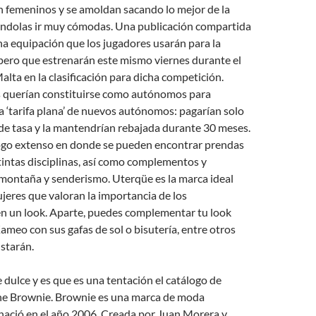
 femeninos y se amoldan sacando lo mejor de la
éndolas ir muy cómodas. Una publicación compartida
na equipación que los jugadores usarán para la
ero que estrenarán este mismo viernes durante el
alta en la clasificación para dicha competición.
os querían constituirse como autónomos para
la ‘tarifa plana’ de nuevos autónomos: pagarían solo
de tasa y la mantendrían rebajada durante 30 meses.
ogo extenso en donde se pueden encontrar prendas
stintas disciplinas, así como complementos y
 montaña y senderismo. Uterqüe es la marca ideal
jeres que valoran la importancia de los
 un look. Aparte, puedes complementar tu look
eo con sus gafas de sol o bisutería, entre otros
starán.
dulce y es que es una tentación el catálogo de
ne Brownie. Brownie es una marca de moda
ció en el año 2006. Creada por Juan Morera y