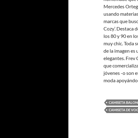
Mercedes Ortega
usando materias 
marcas que busca
Cozy’. Destaca d
los 80 y 90 en l
muy chic. Toda s
de la imagen es
elegantes. Frev
que comercializ
jóvenes -o son e
moda apoyándose
CAMISETA BALONC
CAMISETA DE VO