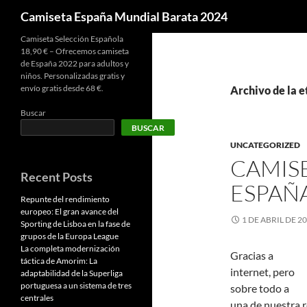
Buscar
Camiseta España Mundial Barata 2024
Camiseta Selección Española
18,90 € – Ofrecemos camiseta
de España 2022 para adultos y
niños. Personalizadas gratis y
envío gratis desde 68 €.
Archivo de la 
Buscar
BUSCAR
UNCATEGORIZED
CAMISE
Recent Posts
ESPAÑ
Repunte del rendimiento
europeo: El gran avance del
1 DE ABRIL DE 2
Sporting de Lisboa en la fase de
grupos de la Europa League
La completa modernización
Gracias a
táctica de Amorim: La
internet, pero
adaptabilidad de la Superliga
portuguesa a un sistema de tres
sobre todo a
centrales
una de nuestra r