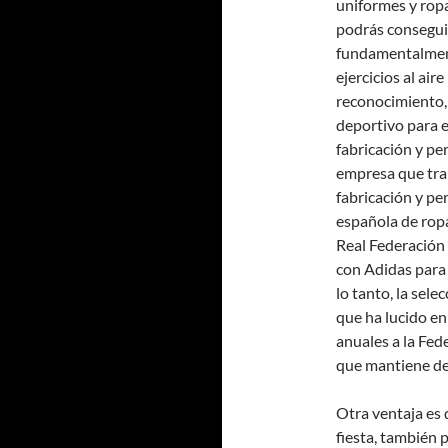
uniformes y rop
podrás conseguir
fundamentalment
ejercicios al air
reconocimiento, 
deportivo para e
fabricación y pe
empresa que trab
fabricación y pe
española de ropa
Real Federación
con Adidas para
lo tanto, la sel
que ha lucido en
anuales a la Fed
que mantiene de
Otra ventaja es 
fiesta, también 