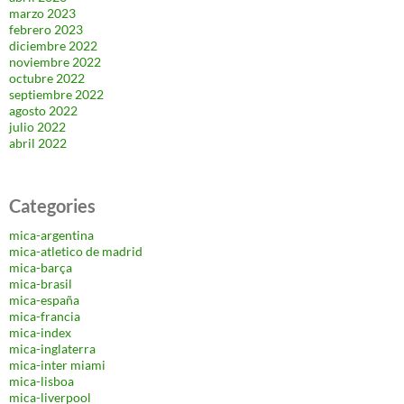
marzo 2023
febrero 2023
diciembre 2022
noviembre 2022
octubre 2022
septiembre 2022
agosto 2022
julio 2022
abril 2022
Categories
mica-argentina
mica-atletico de madrid
mica-barça
mica-brasil
mica-españa
mica-francia
mica-index
mica-inglaterra
mica-inter miami
mica-lisboa
mica-liverpool