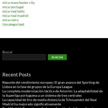
mica-manchester city
mica-portugal
mica-real betis
mica-real madrid
mica-retro
Uncategorized
Buscar
BUSCAR
Recent Posts
Repunte del rendimiento europeo: El gran avance del Sporting de
Lisboa en la fase de grupos de la Europa League
La completa modernización táctica de Amorim: La adaptabilidad de
la Superliga portuguesa a un sistema de tres centrales
La capacidad de tiro de media distancia de Tchouaméni del Real
Madrid ha mejorado significativamente