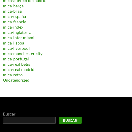
mica-atletico de madrid
mica-barça
mica-brasil
mica-españa
mica-francia
mica-index
mica-inglaterra
mica-inter miami
mica-lisboa
mica-liverpool
mica-manchester city
mica-portugal
mica-real betis
mica-real madrid
mica-retro
Uncategorized
Buscar
BUSCAR