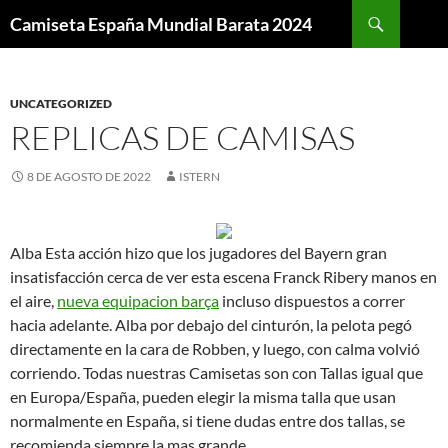
Buscar
Camiseta España Mundial Barata 2024
SALTAR
AL
CONTENIDO
UNCATEGORIZED
REPLICAS DE CAMISAS
8 DE AGOSTO DE 2022
ISTERN
Alba Esta acción hizo que los jugadores del Bayern gran
insatisfacción cerca de ver esta escena Franck Ribery manos en
el aire,
nueva equipacion barça
incluso dispuestos a correr
hacia adelante. Alba por debajo del cinturón, la pelota pegó
directamente en la cara de Robben, y luego, con calma volvió
corriendo. Todas nuestras Camisetas son con Tallas igual que
en Europa/España, pueden elegir la misma talla que usan
normalmente en España, si tiene dudas entre dos tallas, se
recomienda siempre la mas grande.