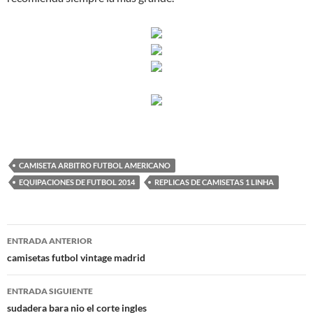
CAMISETA ARBITRO FUTBOL AMERICANO
EQUIPACIONES DE FUTBOL 2014
REPLICAS DE CAMISETAS 1 LINHA
Navegación
ENTRADA ANTERIOR
de
camisetas futbol vintage madrid
entradas
ENTRADA SIGUIENTE
sudadera bara nio el corte ingles