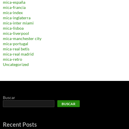
mica-españa
mica-francia
mica-index
mica-inglaterra
mica-inter miami
mica-lisboa
mica-liverpool
mica-manchester city
mica-portugal
mica-real betis
mica-real madrid
mica-retro
Uncategorized
Buscar
BUSCAR
Recent Posts