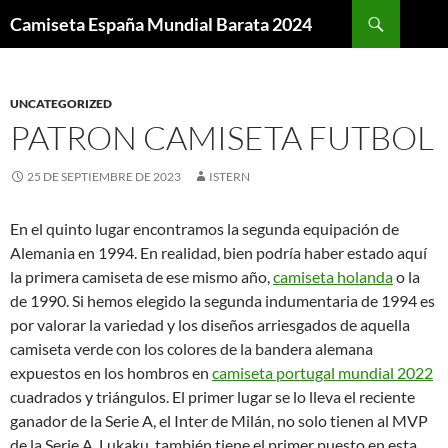
Buscar
Camiseta España Mundial Barata 2024
SALTAR
AL
CONTENIDO
UNCATEGORIZED
PATRON CAMISETA FUTBOL
25 DE SEPTIEMBRE DE 2023
ISTERN
En el quinto lugar encontramos la segunda equipación de
Alemania en 1994. En realidad, bien podría haber estado aquí
la primera camiseta de ese mismo año,
camiseta holanda
o la
de 1990. Si hemos elegido la segunda indumentaria de 1994 es
por valorar la variedad y los diseños arriesgados de aquella
camiseta verde con los colores de la bandera alemana
expuestos en los hombros en
camiseta portugal mundial 2022
cuadrados y triángulos. El primer lugar se lo lleva el reciente
ganador de la Serie A, el Inter de Milán, no solo tienen al MVP
de la Serie A, Lukaku, también tiene el primer puesto en esta