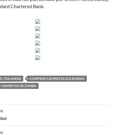
ndard Chartered Bank.
OL TAILANDIA
COMPRAR CAMISETAS SOLIDARIAS
CAMISETAS DE ZUMBA
ón
OR
tbol
TE