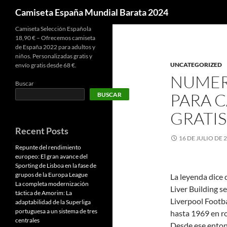
Buscar
Camiseta España Mundial Barata 2024
Camiseta Selección Española
18,90 € – Ofrecemos camiseta
de España 2022 para adultos y
niños. Personalizadas gratis y
UNCATEGORIZED
envío gratis desde 68 €.
NUMER
Buscar
PARA C
BUSCAR
GRATIS
Recent Posts
16 DE JULIO DE 
Repunte del rendimiento
europeo: El gran avance del
Sporting de Lisboa en la fase de
grupos de la Europa League
La leyenda dice 
La completa modernización
Liver Building se
táctica de Amorim: La
Liverpool Footba
adaptabilidad de la Superliga
portuguesa a un sistema de tres
hasta 1969 en ro
centrales
Desde ese enton