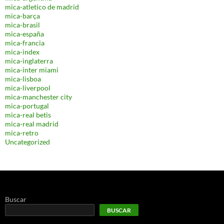
mica-atletico de madrid
mica-barça
mica-brasil
mica-españa
mica-francia
mica-index
mica-inglaterra
mica-inter miami
mica-lisboa
mica-liverpool
mica-manchester city
mica-portugal
mica-real betis
mica-real madrid
mica-retro
Uncategorized
Buscar
BUSCAR