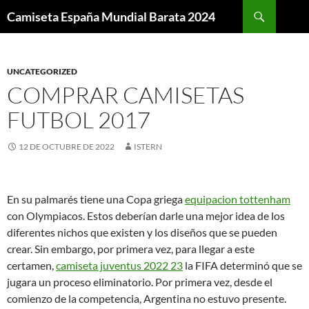
Buscar
Camiseta España Mundial Barata 2024
SALTAR
AL
CONTENIDO
UNCATEGORIZED
COMPRAR CAMISETAS
FUTBOL 2017
12 DE OCTUBRE DE 2022
ISTERN
En su palmarés tiene una Copa griega
equipacion tottenham
con Olympiacos. Estos deberían darle una mejor idea de los
diferentes nichos que existen y los diseños que se pueden
crear. Sin embargo, por primera vez, para llegar a este
certamen,
camiseta juventus 2022 23
la FIFA determinó que se
jugara un proceso eliminatorio. Por primera vez, desde el
comienzo de la competencia, Argentina no estuvo presente.