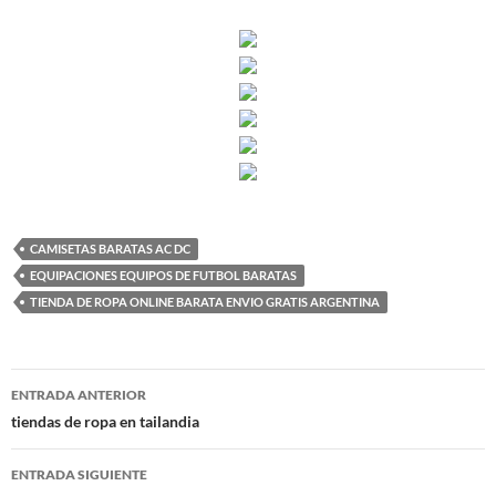
CAMISETAS BARATAS AC DC
EQUIPACIONES EQUIPOS DE FUTBOL BARATAS
TIENDA DE ROPA ONLINE BARATA ENVIO GRATIS ARGENTINA
Navegación
ENTRADA ANTERIOR
de
tiendas de ropa en tailandia
entradas
ENTRADA SIGUIENTE