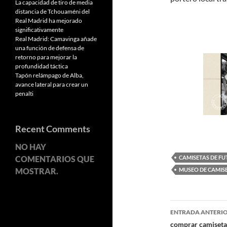
La capacidad de tiro de media
distancia de Tchouaméni del
Real Madrid ha mejorado
significativamente
Real Madrid: Camavinga añade
una función de defensa de
retorno para mejorar la
profundidad táctica
Tapón relámpago de Alba,
avance lateral para crear un
penalti
Recent Comments
NO HAY
CAMISETAS DE FU
COMENTARIOS QUE
MUSEO DE CAMIS
MOSTRAR.
Navegaci
ENTRADA ANTERI
de
comprar camisetas