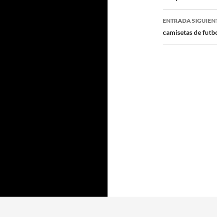
entradas
ENTRADA SIGUIEN
camisetas de futb