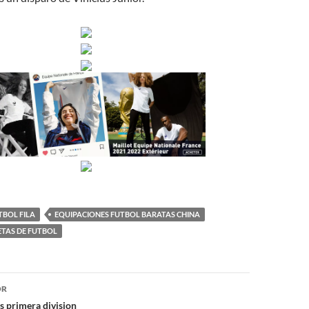
TBOL FILA
EQUIPACIONES FUTBOL BARATAS CHINA
ETAS DE FUTBOL
ón
OR
 primera division