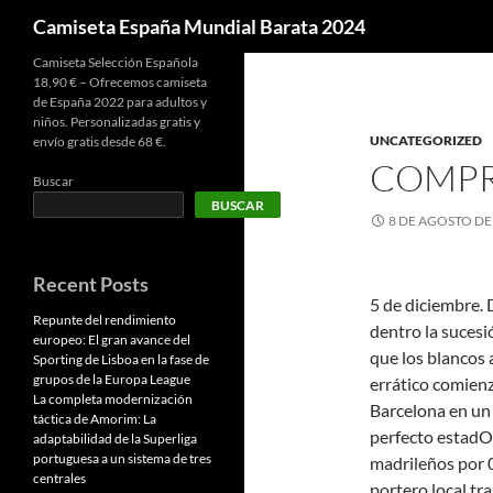
Buscar
Camiseta España Mundial Barata 2024
Camiseta Selección Española
18,90 € – Ofrecemos camiseta
de España 2022 para adultos y
niños. Personalizadas gratis y
UNCATEGORIZED
envío gratis desde 68 €.
COMPR
Buscar
BUSCAR
8 DE AGOSTO DE
Recent Posts
5 de diciembre. 
Repunte del rendimiento
dentro la sucesi
europeo: El gran avance del
que los blancos 
Sporting de Lisboa en la fase de
grupos de la Europa League
errático comien
La completa modernización
Barcelona en un 
táctica de Amorim: La
perfecto estadO.
adaptabilidad de la Superliga
portuguesa a un sistema de tres
madrileños por 
centrales
portero local tra