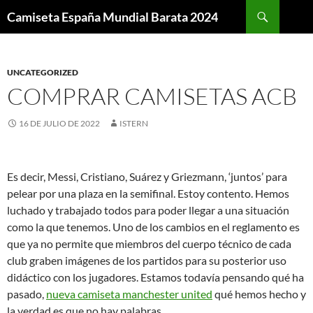
Buscar
Camiseta España Mundial Barata 2024
SALTAR
AL
CONTENIDO
UNCATEGORIZED
COMPRAR CAMISETAS ACB
16 DE JULIO DE 2022
ISTERN
Es decir, Messi, Cristiano, Suárez y Griezmann, ‘juntos’ para
pelear por una plaza en la semifinal. Estoy contento. Hemos
luchado y trabajado todos para poder llegar a una situación
como la que tenemos. Uno de los cambios en el reglamento es
que ya no permite que miembros del cuerpo técnico de cada
club graben imágenes de los partidos para su posterior uso
didáctico con los jugadores. Estamos todavía pensando qué ha
pasado,
nueva camiseta manchester united
qué hemos hecho y
la verdad es que no hay palabras.