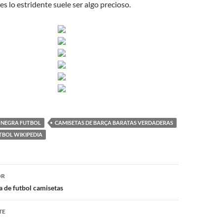
s lo estridente suele ser algo precioso.
Y NEGRA FUTBOL
CAMISETAS DE BARÇA BARATAS VERDADERAS
TBOL WIKIPEDIA
ón
OR
a de futbol camisetas
TE