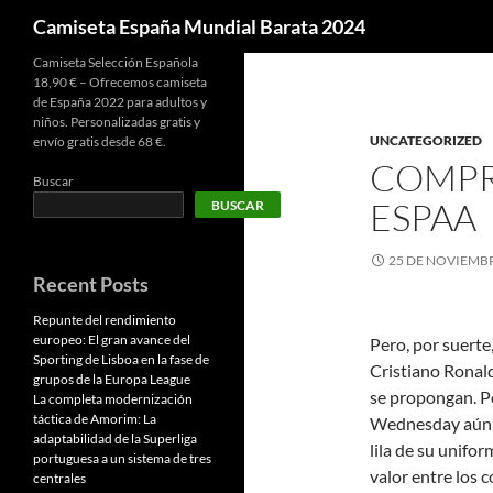
Buscar
Camiseta España Mundial Barata 2024
Camiseta Selección Española
18,90 € – Ofrecemos camiseta
de España 2022 para adultos y
niños. Personalizadas gratis y
UNCATEGORIZED
envío gratis desde 68 €.
COMPR
Buscar
ESPAA
BUSCAR
25 DE NOVIEMBR
Recent Posts
Repunte del rendimiento
europeo: El gran avance del
Pero, por suerte
Sporting de Lisboa en la fase de
Cristiano Ronald
grupos de la Europa League
se propongan. Po
La completa modernización
táctica de Amorim: La
Wednesday aún n
adaptabilidad de la Superliga
lila de su unifo
portuguesa a un sistema de tres
valor entre los c
centrales