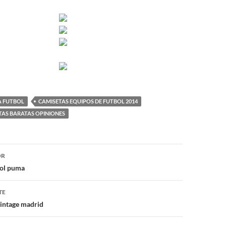
A FUTBOL
CAMISETAS EQUIPOS DE FUTBOL 2014
TAS BARATAS OPINIONES
ón
OR
bol puma
TE
vintage madrid