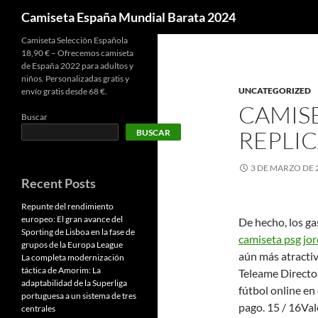
Buscar
Camiseta España Mundial Barata 2024
Camiseta Selección Española
18,90 € – Ofrecemos camiseta
de España 2022 para adultos y
niños. Personalizadas gratis y
UNCATEGORIZED
envío gratis desde 68 €.
CAMIS
Buscar
REPLIC
BUSCAR
3 DE MARZO DE 
Recent Posts
Repunte del rendimiento
europeo: El gran avance del
De hecho, los ga
Sporting de Lisboa en la fase de
camiseta psg jo
grupos de la Europa League
aún más atractiv
La completa modernización
táctica de Amorim: La
Teleame Directos
adaptabilidad de la Superliga
fútbol online en
portuguesa a un sistema de tres
pago. 15 / 16Val
centrales