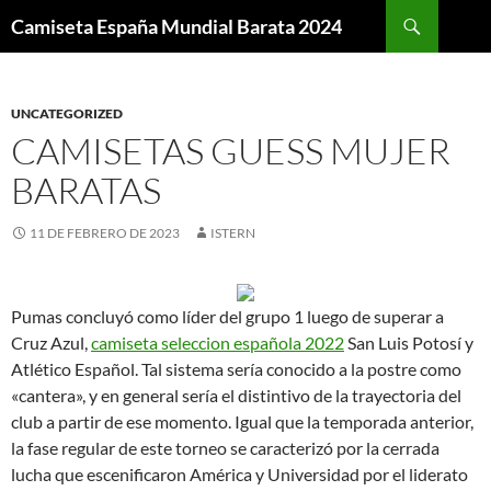
Buscar
Camiseta España Mundial Barata 2024
SALTAR
AL
CONTENIDO
UNCATEGORIZED
CAMISETAS GUESS MUJER
BARATAS
11 DE FEBRERO DE 2023
ISTERN
Pumas concluyó como líder del grupo 1 luego de superar a
Cruz Azul,
camiseta seleccion española 2022
San Luis Potosí y
Atlético Español. Tal sistema sería conocido a la postre como
«cantera», y en general sería el distintivo de la trayectoria del
club a partir de ese momento. Igual que la temporada anterior,
la fase regular de este torneo se caracterizó por la cerrada
lucha que escenificaron América y Universidad por el liderato