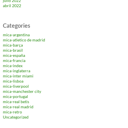
julio 2022
abril 2022
Categories
mica-argentina
mica-atletico de madrid
mica-barça
mica-brasil
mica-españa
mica-francia
mica-index
mica-inglaterra
mica-inter miami
mica-lisboa
mica-liverpool
mica-manchester city
mica-portugal
mica-real betis
mica-real madrid
mica-retro
Uncategorized