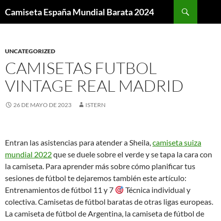
Buscar
Camiseta España Mundial Barata 2024
SALTAR
AL
CONTENIDO
UNCATEGORIZED
CAMISETAS FUTBOL
VINTAGE REAL MADRID
26 DE MAYO DE 2023
ISTERN
Entran las asistencias para atender a Sheila,
camiseta suiza
mundial 2022
que se duele sobre el verde y se tapa la cara con
la camiseta. Para aprender más sobre cómo planificar tus
sesiones de fútbol te dejaremos también este artículo:
Entrenamientos de fútbol 11 y 7
Técnica individual y
colectiva. Camisetas de fútbol baratas de otras ligas europeas.
La camiseta de fútbol de Argentina, la camiseta de fútbol de