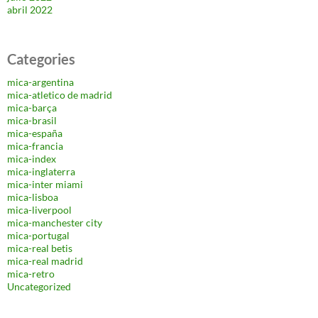
abril 2022
Categories
mica-argentina
mica-atletico de madrid
mica-barça
mica-brasil
mica-españa
mica-francia
mica-index
mica-inglaterra
mica-inter miami
mica-lisboa
mica-liverpool
mica-manchester city
mica-portugal
mica-real betis
mica-real madrid
mica-retro
Uncategorized