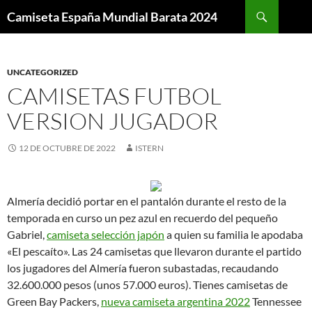
Buscar
Camiseta España Mundial Barata 2024
SALTAR
AL
CONTENIDO
UNCATEGORIZED
CAMISETAS FUTBOL
VERSION JUGADOR
12 DE OCTUBRE DE 2022
ISTERN
Almería decidió portar en el pantalón durante el resto de la
temporada en curso un pez azul en recuerdo del pequeño
Gabriel,
camiseta selección japón
a quien su familia le apodaba
«El pescaíto». Las 24 camisetas que llevaron durante el partido
los jugadores del Almería fueron subastadas, recaudando
32.600.000 pesos (unos 57.000 euros). Tienes camisetas de
Green Bay Packers,
nueva camiseta argentina 2022
Tennessee