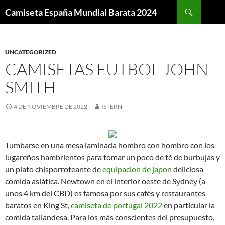
Buscar
Camiseta España Mundial Barata 2024
SALTAR
AL
CONTENIDO
UNCATEGORIZED
CAMISETAS FUTBOL JOHN
SMITH
4 DE NOVIEMBRE DE 2022
ISTERN
Tumbarse en una mesa laminada hombro con hombro con los
lugareños hambrientos para tomar un poco de té de burbujas y
un plato chisporroteante de
equipacion de japon
deliciosa
comida asiática. Newtown en el interior oeste de Sydney (a
unos 4 km del CBD) es famosa por sus cafés y restaurantes
baratos en King St,
camiseta de portugal 2022
en particular la
comida tailandesa. Para los más conscientes del presupuesto,