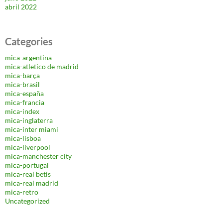
abril 2022
Categories
mica-argentina
mica-atletico de madrid
mica-barça
mica-brasil
mica-españa
mica-francia
mica-index
mica-inglaterra
mica-inter miami
mica-lisboa
mica-liverpool
mica-manchester city
mica-portugal
mica-real betis
mica-real madrid
mica-retro
Uncategorized