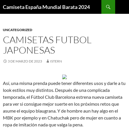
Buscar
Camiseta España Mundial Barata 2024
SALTAR
AL
CONTENIDO
UNCATEGORIZED
CAMISETAS FUTBOL
JAPONESAS
3 DE MARZO DE 2023
ISTERN
Así, una misma prenda puede tener diferentes usos y darle a tu
look estilos muy distintos. Después de una complicada
temporada, el Fútbol Club Barcelona estrena nueva camiseta
para ver si consigue mejor suerte en los próximos retos que
asume el equipo blaugrana. Y de hombre aun hay algo en el
MBK por ejemplo y en Chatuchak pero de mujer en cuanto a
ropa de imitación nada que valga la pena.