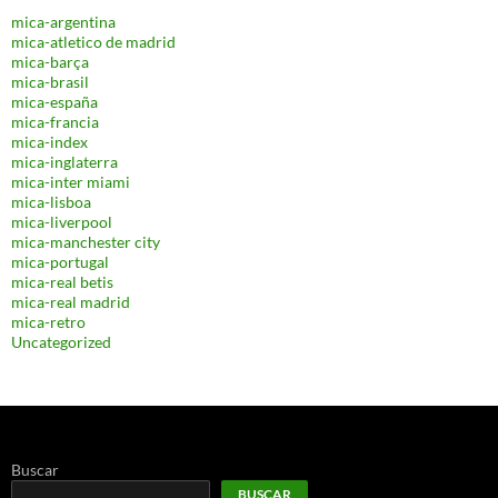
mica-argentina
mica-atletico de madrid
mica-barça
mica-brasil
mica-españa
mica-francia
mica-index
mica-inglaterra
mica-inter miami
mica-lisboa
mica-liverpool
mica-manchester city
mica-portugal
mica-real betis
mica-real madrid
mica-retro
Uncategorized
Buscar
BUSCAR