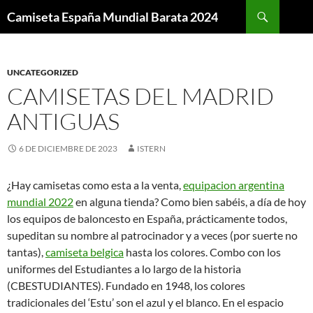
Buscar
Camiseta España Mundial Barata 2024
SALTAR
AL
CONTENIDO
UNCATEGORIZED
CAMISETAS DEL MADRID
ANTIGUAS
6 DE DICIEMBRE DE 2023
ISTERN
¿Hay camisetas como esta a la venta,
equipacion argentina
mundial 2022
en alguna tienda? Como bien sabéis, a día de hoy
los equipos de baloncesto en España, prácticamente todos,
supeditan su nombre al patrocinador y a veces (por suerte no
tantas),
camiseta belgica
hasta los colores. Combo con los
uniformes del Estudiantes a lo largo de la historia
(CBESTUDIANTES). Fundado en 1948, los colores
tradicionales del ‘Estu’ son el azul y el blanco. En el espacio