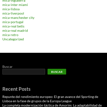
mica-inglaterra
mica-inter miami
mica-lisboa
mica-liverpool
mica-manchester city
mica-portugal
mica-real betis
mica-real madrid
mica-retro
Uncategorized
Buscar
BUSCAR
Recent Posts
Repunte del rendimiento europeo: El gran avance del Sporting de
Lisboa en la fase de grupos de la Europa League
La completa modernización táctica de Amorim: La adaptabilidad de