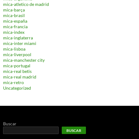
mica-atletico de madrid
mica-barça
mica-brasil
mica-españa
mica-francia
mica-index
mica-inglaterra
mica-inter miami
mica-lisboa
mica-liverpool
mica-manchester city
mica-portugal
mica-real betis
mica-real madrid
mica-retro
Uncategorized
Buscar
BUSCAR