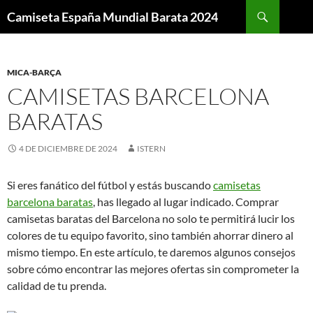
Buscar
Camiseta España Mundial Barata 2024
SALTAR
AL
CONTENIDO
MICA-BARÇA
CAMISETAS BARCELONA
BARATAS
4 DE DICIEMBRE DE 2024
ISTERN
Si eres fanático del fútbol y estás buscando
camisetas
barcelona baratas
, has llegado al lugar indicado. Comprar
camisetas baratas del Barcelona no solo te permitirá lucir los
colores de tu equipo favorito, sino también ahorrar dinero al
mismo tiempo. En este artículo, te daremos algunos consejos
sobre cómo encontrar las mejores ofertas sin comprometer la
calidad de tu prenda.