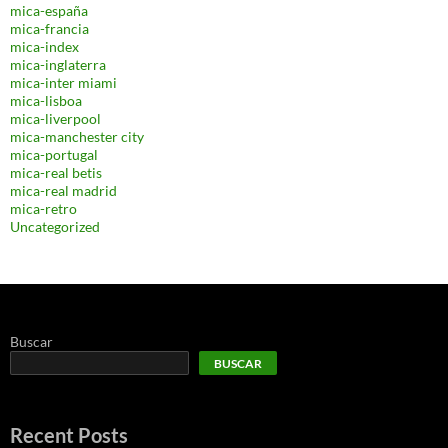
mica-españa
mica-francia
mica-index
mica-inglaterra
mica-inter miami
mica-lisboa
mica-liverpool
mica-manchester city
mica-portugal
mica-real betis
mica-real madrid
mica-retro
Uncategorized
Buscar
BUSCAR
Recent Posts