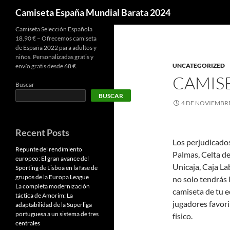
Buscar
Camiseta España Mundial Barata 2024
Camiseta Selección Española
18,90 € – Ofrecemos camiseta
de España 2022 para adultos y
niños. Personalizadas gratis y
UNCATEGORIZED
envío gratis desde 68 €.
CAMISE
Buscar
BUSCAR
4 DE NOVIEMBRE
Recent Posts
Los perjudicados
Repunte del rendimiento
Palmas, Celta de
europeo: El gran avance del
Unicaja, Caja La
Sporting de Lisboa en la fase de
grupos de la Europa League
no solo tendrás 
La completa modernización
camiseta de tu e
táctica de Amorim: La
jugadores favori
adaptabilidad de la Superliga
portuguesa a un sistema de tres
físico.
centrales