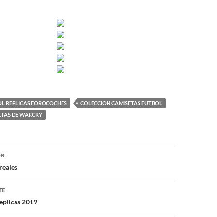
OL REPLICAS FOROCOCHES
COLECCION CAMISETAS FUTBOL
TAS DE WARCRY
ón
OR
reales
TE
replicas 2019