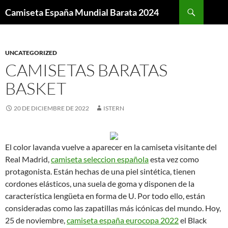
Buscar
Camiseta España Mundial Barata 2024
SALTAR
AL
CONTENIDO
UNCATEGORIZED
CAMISETAS BARATAS
BASKET
20 DE DICIEMBRE DE 2022
ISTERN
El color lavanda vuelve a aparecer en la camiseta visitante del
Real Madrid,
camiseta seleccion española
esta vez como
protagonista. Están hechas de una piel sintética, tienen
cordones elásticos, una suela de goma y disponen de la
característica lengüeta en forma de U. Por todo ello, están
consideradas como las zapatillas más icónicas del mundo. Hoy,
25 de noviembre,
camiseta españa eurocopa 2022
el Black