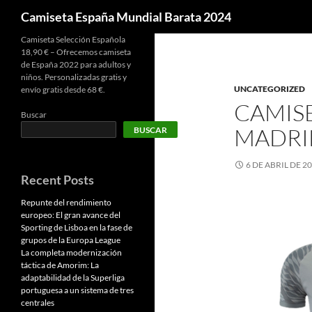
Buscar
Camiseta España Mundial Barata 2024
Camiseta Selección Española
18,90 € – Ofrecemos camiseta
de España 2022 para adultos y
niños. Personalizadas gratis y
UNCATEGORIZED
envío gratis desde 68 €.
CAMISE
Buscar
MADRI
BUSCAR
6 DE ABRIL DE 2
Recent Posts
Repunte del rendimiento
europeo: El gran avance del
Sporting de Lisboa en la fase de
grupos de la Europa League
La completa modernización
táctica de Amorim: La
adaptabilidad de la Superliga
portuguesa a un sistema de tres
centrales