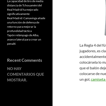
La capacidad de tiro de media
distancia de Tchouaméni del
Real Madrid ha mejorado
significativamente
Real Madrid: Camavinga añade
una función de defensa de
retorno para mejorar la
profundidad táctica
Tapón relámpago de Alba,
avance lateral para crear un
penalti
La Regla 4 del fú
jugadores, es cl
accidentalmente 
Recent Comments
colocársela lo m
que el balón deje
NO HAY
colocarse de nue
COMENTARIOS QUE
un gol,
camiseta
MOSTRAR.