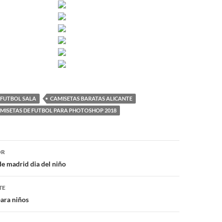
 FUTBOL SALA
CAMISETAS BARATAS ALICANTE
AMISETAS DE FUTBOL PARA PHOTOSHOP 2018
ón
OR
de madrid dia del niño
TE
para niños