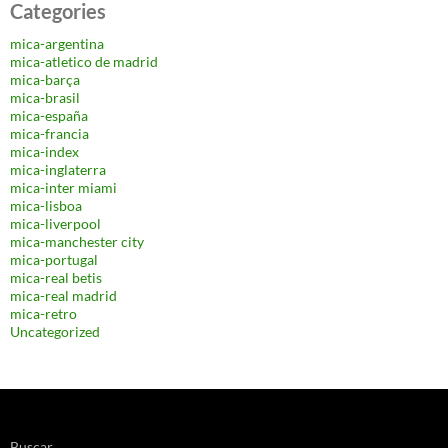
Categories
mica-argentina
mica-atletico de madrid
mica-barça
mica-brasil
mica-españa
mica-francia
mica-index
mica-inglaterra
mica-inter miami
mica-lisboa
mica-liverpool
mica-manchester city
mica-portugal
mica-real betis
mica-real madrid
mica-retro
Uncategorized
Buscar