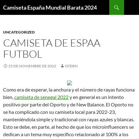
Buscar
Camiseta España Mundial Barata 2024
SALTAR
AL
CONTENIDO
UNCATEGORIZED
CAMISETA DE ESPAA
FUTBOL
25 DE NOVIEMBRE DE 2022
ISTERN
Como era de esperar, la anchura y el número de rayas funciona
bien,
camiseta de senegal 2022
y en general es un intento
positivo por parte del Oporto y de New Balance. El Oporto no
se ha complicado con su camiseta local para 2022-23,
manteniéndola simple y tradicional con rayas azules y blancas.
Esto se debe, en parte, al hecho de que los microinfluencers se
dedican a un tema muy específico relacionado al 100% a los