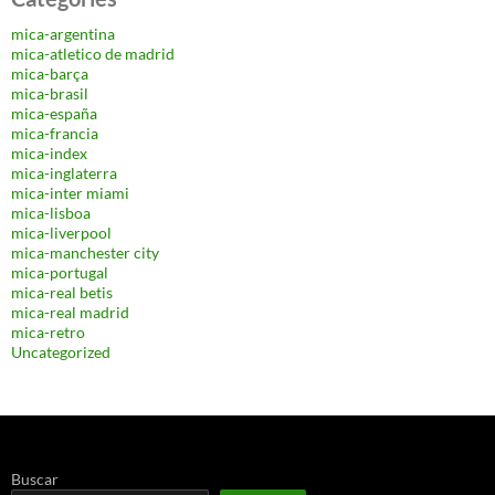
mica-argentina
mica-atletico de madrid
mica-barça
mica-brasil
mica-españa
mica-francia
mica-index
mica-inglaterra
mica-inter miami
mica-lisboa
mica-liverpool
mica-manchester city
mica-portugal
mica-real betis
mica-real madrid
mica-retro
Uncategorized
Buscar