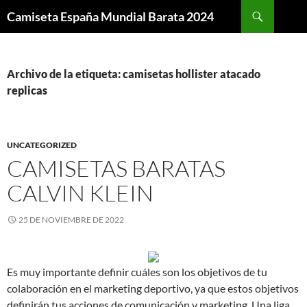
Buscar
Camiseta España Mundial Barata 2024
SALTAR
AL
CONTENIDO
Archivo de la etiqueta: camisetas hollister atacado
replicas
UNCATEGORIZED
CAMISETAS BARATAS
CALVIN KLEIN
25 DE NOVIEMBRE DE 2022
Es muy importante definir cuáles son los objetivos de tu
colaboración en el marketing deportivo, ya que estos objetivos
definirán tus acciones de comunicación y marketing. Una liga